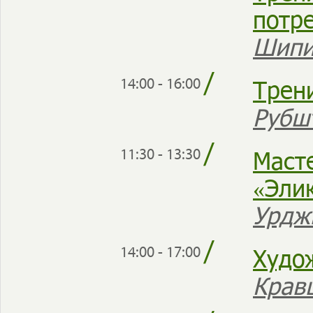
потр
Шипи
/
Трен
14:00 - 16:00
Рубш
/
Маст
11:30 - 13:30
«Эли
Урдж
/
Худо
14:00 - 17:00
Крав