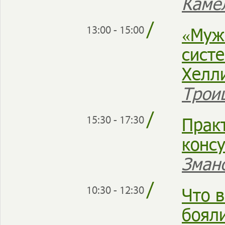
Каме
/
«Муж
13:00 - 15:00
сист
Хелл
Трои
/
Прак
15:30 - 17:30
конс
Зман
/
Что в
10:30 - 12:30
боял