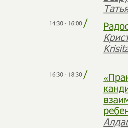
Тать
/
Радос
14:30 - 16:00
Крист
Krisi
/
«Пра
16:30 - 18:30
канд
взаи
ребе
Алда