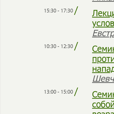
/
Лекц
15:30 - 17:30
усло
Евст
/
Семи
10:30 - 12:30
прот
напа
Шевч
/
Семи
13:00 - 15:00
собо
возр