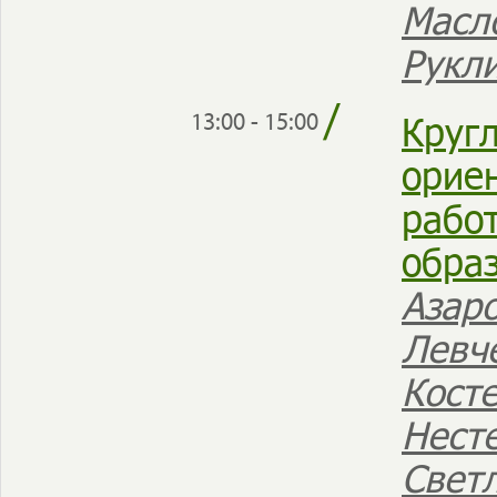
Масл
Рукл
/
Круг
13:00 - 15:00
орие
работ
обра
Азар
Левч
Кост
Нест
Свет