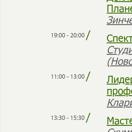
План
Зинч
/
Спект
19:00 - 20:00
Студ
(Нов
/
Лиде
11:00 - 13:00
проф
Клар
/
Маст
13:30 - 15:30
Скум