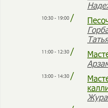
Над
/
Песо
10:30 - 19:00
Горб
Тать
/
Маст
11:00 - 12:30
Арза
/
Маст
13:00 - 14:30
калл
Жура