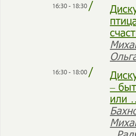
/
Диску
16:30 - 18:30
птица
счаст
Миха
Ольг
/
Диск
16:30 - 18:00
– бы
или 
Бахн
Миха
Рад