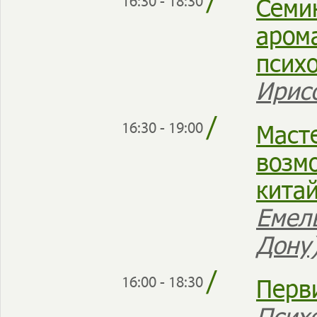
/
Семи
16:30 - 18:30
аром
псих
Ирис
/
Маст
16:30 - 19:00
возм
кита
Емел
Дону
/
Перв
16:00 - 18:30
Псих