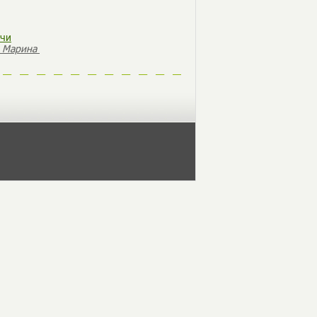
ечи
 Марина