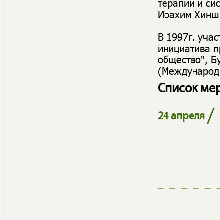
терапии и си
Иоахим Хинш
В 1997г. уча
инициатива п
общество", Бу
(Международн
Список ме
/
24 апреля