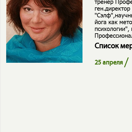
тренер Профе
ген.директор
"Сэлф",науч
йога как мет
психологии",
Профессионал
Список ме
/
25 апреля