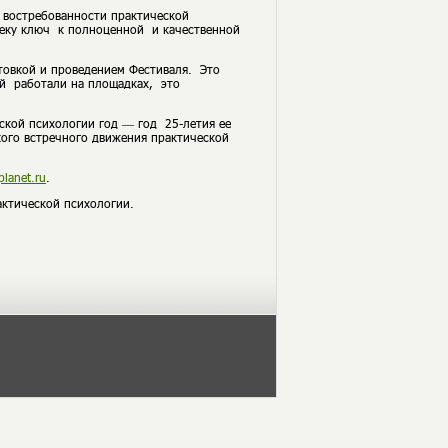
 востребованности практической
овеку ключ к полноценной и качественной
товкой и проведением Фестиваля. Это
ей работали на площадках, это
ской психологии год — год 25-летия ее
кого встречного движения практической
planet
.ru
.
ктической психологии.