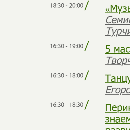
/
«Муз
18:30 - 20:00
Семи
Турч
/
5 ма
16:30 - 19:00
Твор
/
Танц
16:30 - 18:00
Егор
/
Пери
16:30 - 18:30
знае
разв