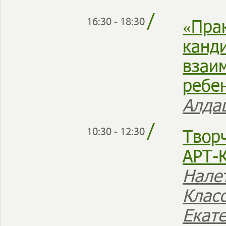
/
«Пра
16:30 - 18:30
канд
взаи
ребе
Алда
/
Твор
10:30 - 12:30
АРТ-
Нале
Клас
Екат