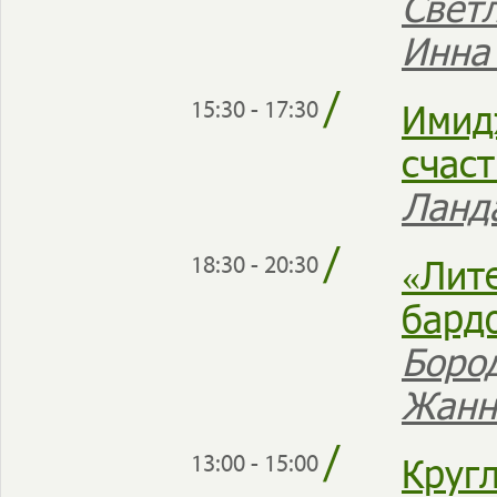
Свет
Инн
/
Имид
15:30 - 17:30
счас
Ланд
/
«Лите
18:30 - 20:30
бард
Боро
Жан
/
Круг
13:00 - 15:00