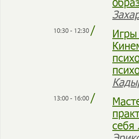
обра
Заха
/
Игры
10:30 - 12:30
Кине
псих
псих
Кады
/
Маст
13:00 - 16:00
прак
себя
Эрикс