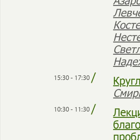
Азар
Левч
Кост
Нест
Свет
Над
/
Круг
15:30 - 17:30
Смир
/
Лекц
10:30 - 11:30
благ
проб