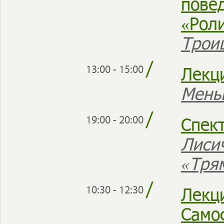
пове
«Рол
Трои
/
Лекц
13:00 - 15:00
Мень
/
Спек
19:00 - 20:00
Лиси
«Тря
/
Лекц
10:30 - 12:30
Само