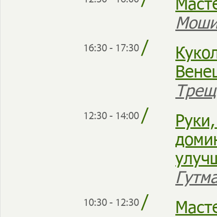
/
Маст
Моши
/
Куко
16:30 - 17:30
Вене
Трещ
/
Руки,
12:30 - 14:00
доми
улуч
Гутм
/
Масте
10:30 - 12:30