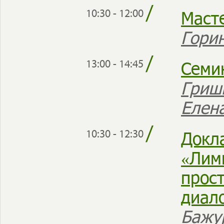
/
Маст
10:30 - 12:00
Гори
/
Семи
13:00 - 14:45
Гриш
Елен
/
Докл
10:30 - 12:30
«Лими
прос
диал
Бажу