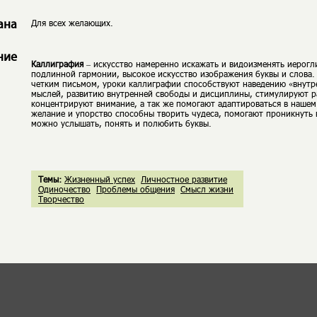
Для всех желающих.
ана
ние
Каллиграфия
– искусство намеренно искажать и видоизменять иерогл
подлинной гармонии, высокое искусство изображения буквы и слова
четким письмом, уроки каллиграфии способствуют наведению «внутр
мыслей, развитию внутренней свободы и дисциплины, стимулируют р
концентрируют внимание, а так же помогают адаптироваться в нашем 
желание и упорство способны творить чудеса, помогают проникнуть 
можно услышать, понять и полюбить буквы.
Темы:
Жизненный успех
Личностное развитие
Одиночество
Проблемы общения
Смысл жизни
Творчество