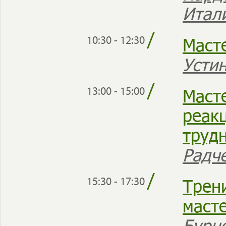
Итал
/
Маст
10:30 - 12:30
Усти
/
Маст
13:00 - 15:00
реак
труд
Радч
/
Трен
15:30 - 17:30
маст
Бурн