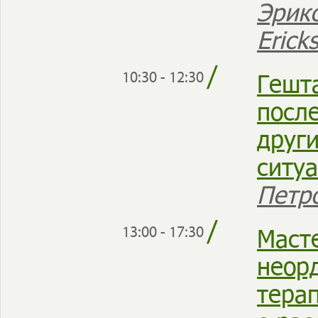
Эрикс
Erick
/
Гешт
10:30 - 12:30
посл
друг
ситу
Петр
/
Маст
13:00 - 17:30
неор
тера