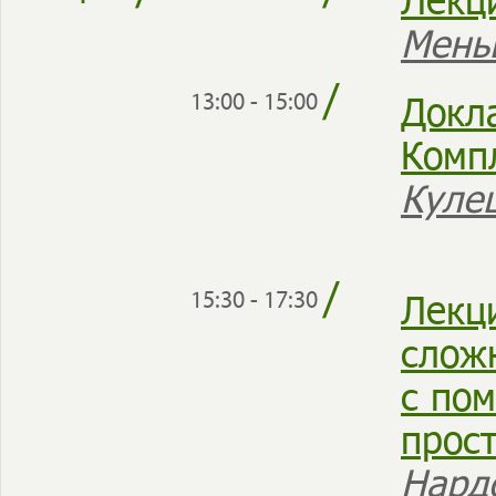
Мень
/
Докл
13:00 - 15:00
Комп
Куле
/
Лекц
15:30 - 17:30
слож
с по
прос
Нард