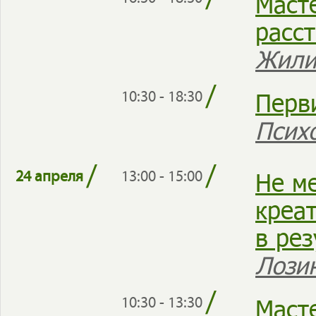
/
Маст
расс
Жили
/
Перв
10:30 - 18:30
Псих
/
/
Не м
24 апреля
13:00 - 15:00
креат
в ре
Лози
/
Маст
10:30 - 13:30