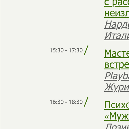
с ра
неиз
Нард
Итал
/
Масте
15:30 - 17:30
встр
Play
Жури
/
Псих
16:30 - 18:30
«Муж
Лози