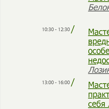
Бело
/
Маст
10:30 - 12:30
вред
особ
недо
Лози
/
Маст
13:00 - 16:00
прак
себя