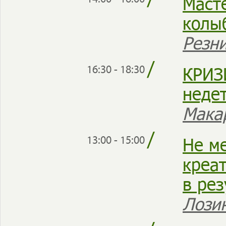
/
Маст
колы
Резн
/
КРИЗ
16:30 - 18:30
неде
Мака
/
Не м
13:00 - 15:00
креат
в ре
Лози