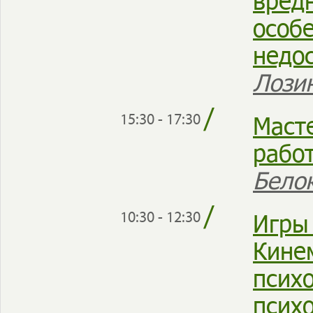
вред
особ
недо
Лози
/
Маст
15:30 - 17:30
рабо
Бело
/
Игры
10:30 - 12:30
Кине
псих
псих