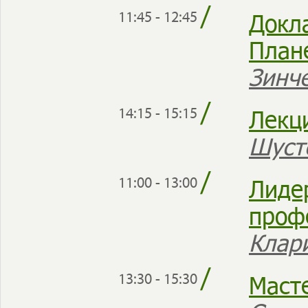
/
Докл
11:45 - 12:45
План
Зинч
/
Лекц
14:15 - 15:15
Шуст
/
Лиде
11:00 - 13:00
проф
Клар
/
Маст
13:30 - 15:30