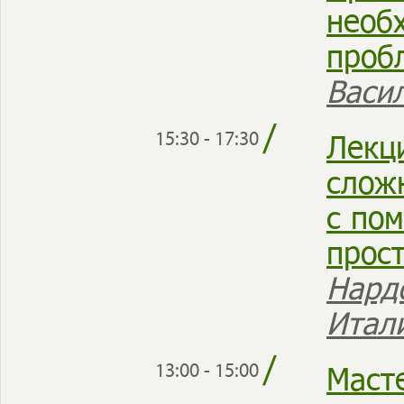
необ
проб
Васи
/
Лекц
15:30 - 17:30
слож
с по
прос
Нард
Итал
/
Маст
13:00 - 15:00