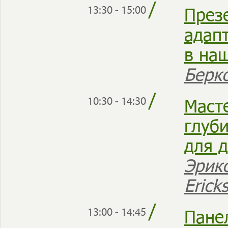
/
През
13:30 - 15:00
адап
в на
Берк
/
Маст
10:30 - 14:30
глуби
для д
Эрикс
Erick
/
Пане
13:00 - 14:45