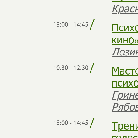
Крас
/
Псих
13:00 - 14:45
кино
Лози
/
Маст
10:30 - 12:30
псих
Грин
Рябо
/
Трен
13:00 - 14:45
голо