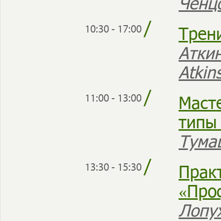
Ченц
/
Трен
10:30 - 17:00
Аткин
Atkin
/
Маст
11:00 - 13:00
типы
Тума
/
Прак
13:30 - 15:30
«Про
Лопу