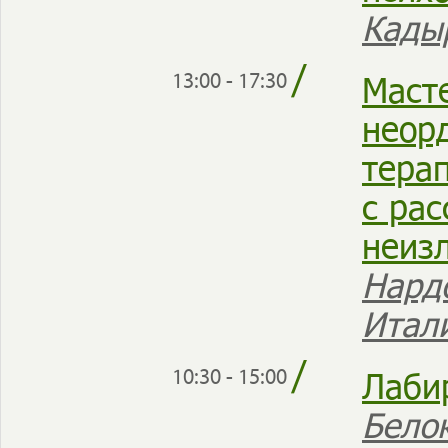
Кады
/
Маст
13:00 - 17:30
неор
тера
с ра
неиз
Нард
Итал
/
Лаби
10:30 - 15:00
Бело