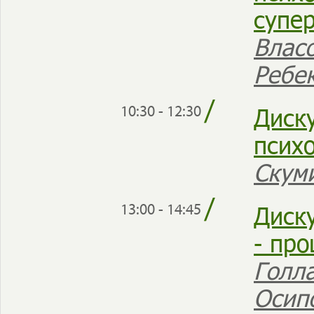
супе
Влас
Ребе
/
Диск
10:30 - 12:30
псих
Скум
/
Диску
13:00 - 14:45
- пр
Голл
Осип