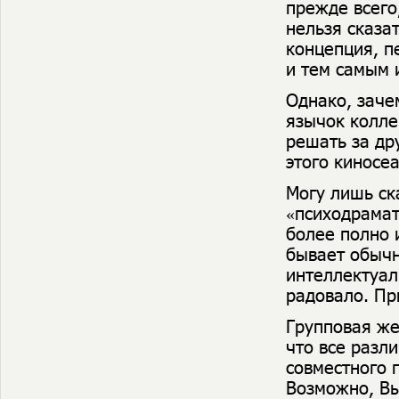
прежде всего
нельзя сказат
концепция, п
и тем самым 
Однако, заче
язычок колле
решать за др
этого киносеа
Могу лишь ск
«психодрамат
более полно 
бывает обычн
интеллектуал
радовало. Пр
Групповая же
что все разл
совместного 
Возможно, Вы