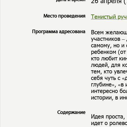
26 апреля (
Тенистый руч
Место проведения
Всем желающи
Программа адресована
участников –
самому, но и
ребенком (от
кто любит ки
людей, для к
тем, кто увл
себя чуть с «
глубине», «в
интересно бо
истории, в и
Содержание
Идея проста, 
идет о ролев