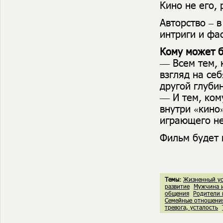
Кино не его, 
Авторство – 
интриги и фа
Кому может б
— Всем тем, 
взгляд на себ
другой глуби
— И тем, ком
внутри «кино
играющего не
Фильм будет
Темы:
Жизненный ус
развитие
Мужчина 
общения
Родители 
Семейные отношени
тревога, усталость