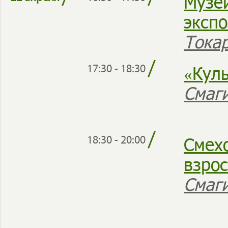
Музе
эксп
Тока
/
«Кул
17:30 - 18:30
Смаги
/
Смехо
18:30 - 20:00
взро
Смаги