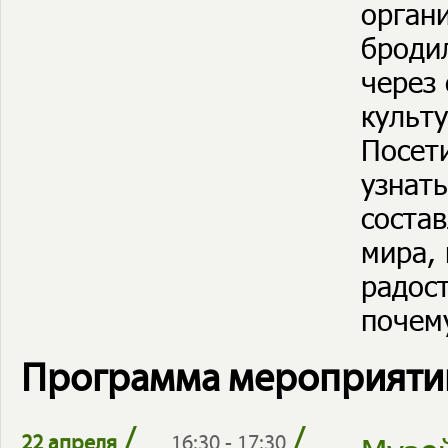
орган
бродил
через
культу
Посет
узнат
соста
мира, 
радост
почем
Программа мероприяти
/
/
22 апреля
16:30 - 17:30